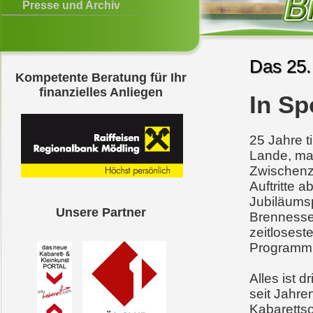
Presse und Archiv
Das 25.
Kompetente Beratung für Ihr
finanzielles Anliegen
In S
25 Jahre t
Lande, mac
Zwischenze
Auftritte 
Jubiläumsp
Unsere Partner
Brennessel
zeitloses
Programm 
Alles ist 
seit Jahren
Kabaretts