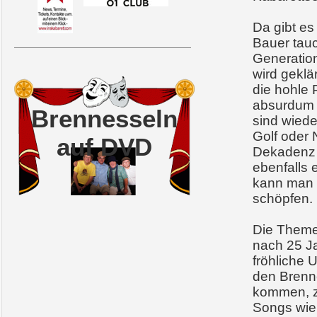
Da gibt es
Bauer tauc
Generation
wird geklä
die hohle 
absurdum g
Brennesseln
sind wiede
Golf oder 
auf DVD
Dekadenz 
ebenfalls 
kann man 
schöpfen.
Die Themen
nach 25 J
fröhliche 
den Brenne
kommen, z
Songs wie 