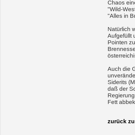
Chaos eine
"Wild-West
"Alles in 
Natürlich 
Aufgefüllt
Pointen zur
Brennessel
österreich
Auch die G
unveränder
Siderits (M
daß der Sc
Regierungs
Fett abb
zurück z